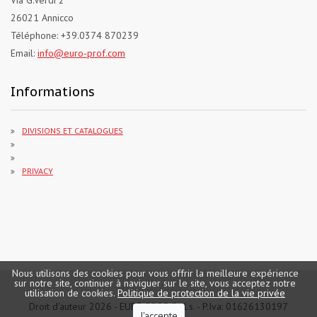
26021 Annicco
Téléphone: +39.0374 870239
Email:
info@euro-prof.com
Informations
DIVISIONS ET CATALOGUES
PRIVACY
Nous utilisons des cookies pour vous offrir la meilleure expérience
sur notre site, continuer à naviguer sur le site, vous acceptez notre
utilisation de cookies.
Politique de protection de la vie privée
Droit d'auteur 2026 -
EURO PROF S.r.l.s.
- P.Iva: 01626130197
J'accepte